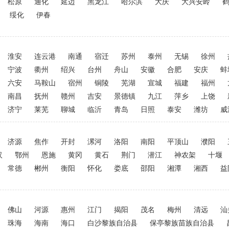
松原
通化
延边
黑龙江
哈尔滨
大庆
大兴安岭
绥化
伊春
淮安
连云港
南通
宿迁
苏州
泰州
无锡
徐州
宁波
衢州
绍兴
台州
舟山
安徽
合肥
安庆
蚌
六安
马鞍山
宿州
铜陵
芜湖
宣城
福建
福州
南昌
抚州
赣州
吉安
景德镇
九江
萍乡
上饶
济宁
莱芜
聊城
临沂
青岛
日照
泰安
潍坊
威
济源
焦作
开封
漯河
洛阳
南阳
平顶山
濮阳
汉
鄂州
恩施
黄冈
黄石
荆门
潜江
神农架
十堰
常德
郴州
衡阳
怀化
娄底
邵阳
湘潭
湘西
益
佛山
河源
惠州
江门
揭阳
茂名
梅州
清远
汕
珠海
海南
海口
白沙黎族自治县
保亭黎族苗族自治县