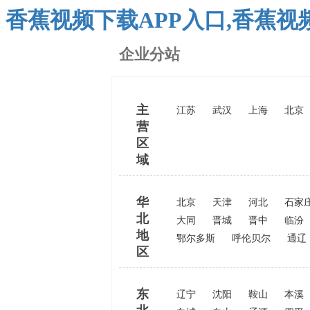
香蕉视频下载APP入口,香蕉
企业分站
主
江苏
武汉
上海
北京
营
区
域
华
北京
天津
河北
石家
北
大同
晋城
晋中
临汾
地
鄂尔多斯
呼伦贝尔
通辽
区
东
辽宁
沈阳
鞍山
本溪