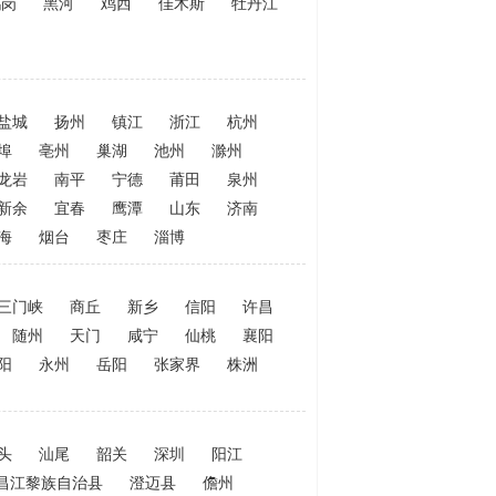
鹤岗
黑河
鸡西
佳木斯
牡丹江
盐城
扬州
镇江
浙江
杭州
埠
亳州
巢湖
池州
滁州
龙岩
南平
宁德
莆田
泉州
新余
宜春
鹰潭
山东
济南
海
烟台
枣庄
淄博
三门峡
商丘
新乡
信阳
许昌
随州
天门
咸宁
仙桃
襄阳
阳
永州
岳阳
张家界
株洲
头
汕尾
韶关
深圳
阳江
昌江黎族自治县
澄迈县
儋州