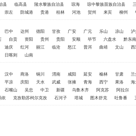
治县
临高县
陵水黎族自治县
琼海
琼中黎族苗族自治县
崇左
防城港
贵港
桂林
河池
贺州
来宾
柳州
巴中
达州
德阳
甘孜
广安
广元
乐山
凉山
泸
宾
自贡
资阳
贵州
贵阳
安顺
毕节
六盘水
黔东
迪庆
红河
丽江
临沧
怒江
普洱
曲靖
文山
西
日喀则
山南
汉中
商洛
铜川
渭南
咸阳
延安
榆林
甘肃
兰
平凉
庆阳
天水
武威
张掖
青海
西宁
果洛
海
石嘴山
吴忠
中卫
新疆
乌鲁木齐
阿克苏
阿拉尔
玛依
克孜勒苏柯尔克孜
石河子
塔城
图木舒克
吐鲁番