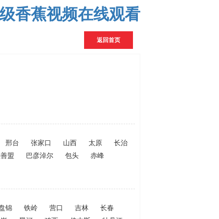
一级香蕉视频在线观看
返回首页
邢台
张家口
山西
太原
长治
拉善盟
巴彦淖尔
包头
赤峰
盘锦
铁岭
营口
吉林
长春