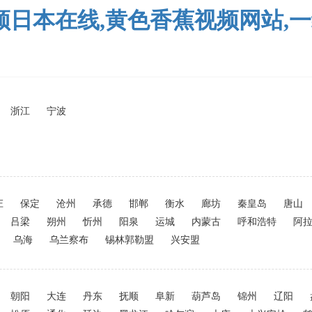
视频日本在线,黄色香蕉视频网站,
浙江
宁波
庄
保定
沧州
承德
邯郸
衡水
廊坊
秦皇岛
唐山
吕梁
朔州
忻州
阳泉
运城
内蒙古
呼和浩特
阿
乌海
乌兰察布
锡林郭勒盟
兴安盟
朝阳
大连
丹东
抚顺
阜新
葫芦岛
锦州
辽阳