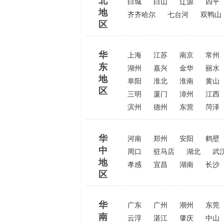
北
白城
白山
辽源
四平
地
齐齐哈尔
七台河
双鸭山
区
华
上海
江苏
南京
常州
东
湖州
嘉兴
金华
丽水
地
阜阳
淮北
淮南
黄山
区
三明
厦门
漳州
江西
滨州
德州
东营
菏泽
华
河南
郑州
安阳
鹤壁
中
周口
驻马店
湖北
武
地
孝感
宜昌
湖南
长沙
区
华
广东
广州
潮州
东莞
南
云浮
湛江
肇庆
中山