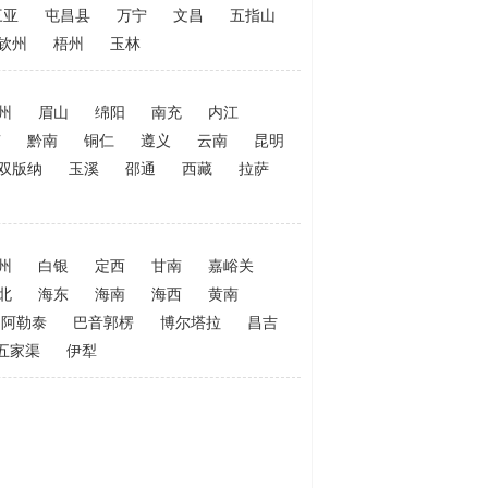
三亚
屯昌县
万宁
文昌
五指山
钦州
梧州
玉林
州
眉山
绵阳
南充
内江
南
黔南
铜仁
遵义
云南
昆明
双版纳
玉溪
邵通
西藏
拉萨
州
白银
定西
甘南
嘉峪关
北
海东
海南
海西
黄南
阿勒泰
巴音郭楞
博尔塔拉
昌吉
五家渠
伊犁