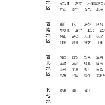
地
定安县
东方
乐东黎族自
区
广西
南宁
百色
北海
西
重庆
四川
成都
阿坝
南
攀枝花
遂宁
雅安
宜
地
保山
楚雄
大理
德宏
区
阿里
昌都
林芝
那曲
西
陕西
西安
安康
宝鸡
北
金昌
酒泉
临夏
陇南
地
玉树
宁夏
银川
固原
区
哈密
和田
喀什
克拉
其
香港
澳门
台湾
他
地